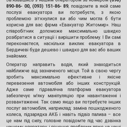
890-86- 00, (093) 151-86- 89
, повідомте в якій саме
послузі евакуатора ви потребуєте, з якою
проблемою зіткнулися ви або чим могла б бути
корисна для вас фірма «Евакуатор Житомир». Наш
співробітник допоможе максимально швидко
розібратися в ситуації і вирішити проблему. І Ви самі
переконаєтеся, наскільки виклик евакуатора в
Бердичеві буде дешево і швидко для вас або ваших
знайомих.
Оператор направить водія, який знаходиться
найближче від зазначеного місця. Той в свою чергу
зробить максимально ефективне і якісне
перевезення автомобіля або інших конструкцій.
Адже саме гідравлічна платформа евакуатора
забезпечує м’яку маніпуляцію при навантаженні і
розвантаженні. Так само якщо ви потребуєте інших
послуг автомобіля, наприклад: заміна пошкодженого
колеса, підзарядка АКБ і навіть підвіз палива – все
це нам під силу, головне повідомте під час дзвінка
нашому оператору, і рішення проблеми ляже на наші