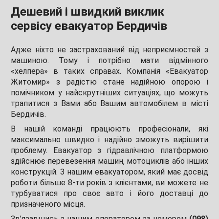
Дешевий і швидкий виклик
сервісу евакуатор Бердичів
Адже ніхто не застрахований від неприємностей з
машиною. Тому і потрібно мати відмінного
«хелпера» в таких справах. Компанія «Евакуатор
Житомир» з радістю стане надійною опорою і
помічником у найскрутніших ситуаціях, що можуть
трапитися з Вами або Вашим автомобілем в місті
Бердичів.
В нашій команді працюють професіонали, які
максимально швидко і надійно зможуть вирішити
проблему. Евакуатор з гідравлічною платформою
здійснює перевезення машин, мотоциклів або інших
конструкцій. З нашим евакуатором, який має досвід
роботи більше 8-ти років з клієнтами, ви можете не
турбуватися про своє авто і його доставці до
призначеного місця.
Зв’язавшись з нашим оператором за номером
(098)