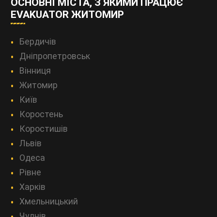
ОСНОВНІ МІСТА, З ЯКИМИ ПРАЦЮЄ
EVAKUATOR ЖИТОМИР
Бердичів
Дніпропетровськ
Вінниця
Житомир
Київ
Коростень
Коростишів
Львів
Одеса
Рівне
Харків
Хмельницький
Чуднів