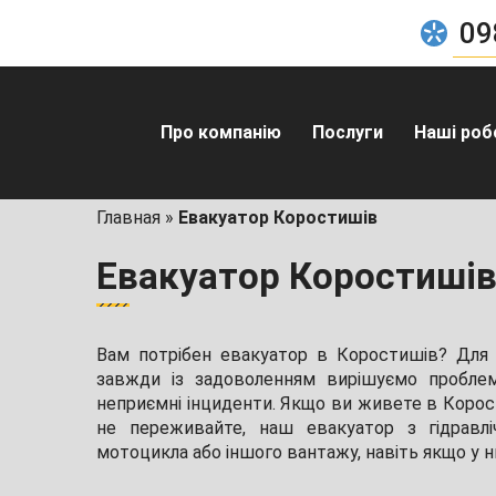
09
Про компанію
Послуги
Наші роб
Главная
»
Евакуатор Коростишів
Евакуатор Коростиші
Вам потрібен евакуатор в Коростишів? Для н
завжди із задоволенням вирішуємо проблем
неприємні інциденти. Якщо ви живете в Корос
не переживайте, наш евакуатор з гідравл
мотоцикла або іншого вантажу, навіть якщо у ни