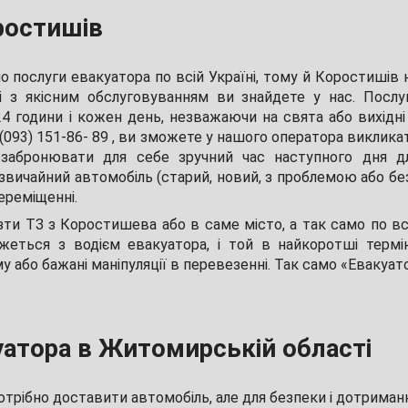
ростишів
о послуги евакуатора по всій Україні, тому й Коростишів 
 з якісним обслуговуванням ви знайдете у нас. Послу
24 години і кожен день, незважаючи на свята або вихідні
 (093) 151-86- 89 , ви зможете у нашого оператора виклика
 забронювати для себе зручний час наступного дня д
вичайний автомобіль (старий, новий, з проблемою або без
ереміщенні.
зти ТЗ з Коростишева або в саме місто, а так само по вс
яжеться з водієм евакуатора, і той в найкоротші термі
 або бажані маніпуляції в перевезенні. Так само «Евакуат
уатора в Житомирській області
потрібно доставити автомобіль, але для безпеки і дотриман