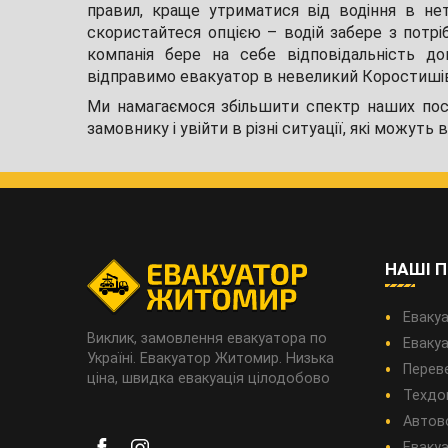
правил, краще утриматися від водіння в не
скористайтеся опцією – водій забере з потрі
компанія бере на себе відповідальність до
відправимо евакуатор в невеликий Коростишів,
Ми намагаємося збільшити спектр наших пос
замовнику і увійти в різні ситуації, які можуть 
НАШІ 
Евакуа
Виклик, замовлення евакуатора по
Евакуа
Україні. Евакуатор Житомир. Низька
Перев
ціна, швидка евакуація цілодобово
Техдо
Автов
Евакуа