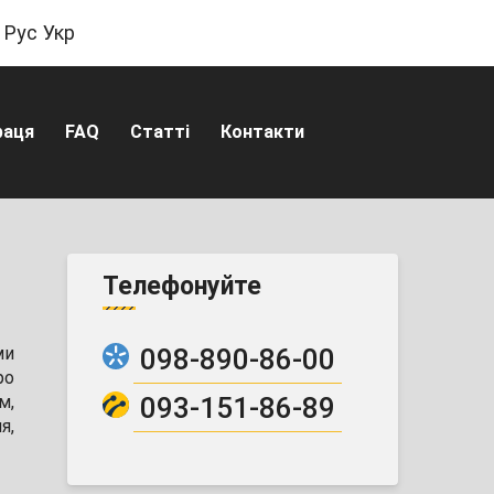
Рус
Укр
раця
FAQ
Статті
Контакти
Телефонуйте
098-890-86-00
ми
ро
093-151-86-89
м,
я,