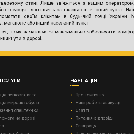
тверезому стані. Лише зв’яжіться з нашим оператором,
бного місця і доставить за вказівкою в інший пункт. На
помагати своїм клієнтам в будь-якій точці України. 
 мегаполіс або інший населений пункт.
луг, тому намагаємося максимально забезпечити комфо
виникнути в дорозі.
ПОСЛУГИ
НАВІГАЦІЯ
ція легкових авто
Про компанію
ція мікроавтобусів
Наші роботи евакуації
езення спецтехніки
Статті
помога на дорозі
Питання-відповіді
оз
Співпраця
тор по Україні
Ціни на виклик евакуатора