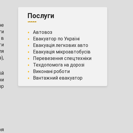
Послуги
не
ги
Автовоз
 в
Евакуатор по Україні
ти
Евакуація легкових авто
ля
Евакуація мікроавтобусів
),
Перевезення спецтехніки
Техдопомога на дорозі
Виконані роботи
ій
Вантажний евакуатор
ни
ор
ня