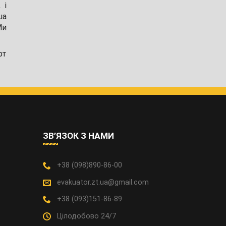
 і
ша
Ми
рт
ЗВ’ЯЗОК З НАМИ
+38 (098)890-86-00
evakuator.zt.ua@gmail.com
+38 (093)151-86-89
Цілодобово 24/7