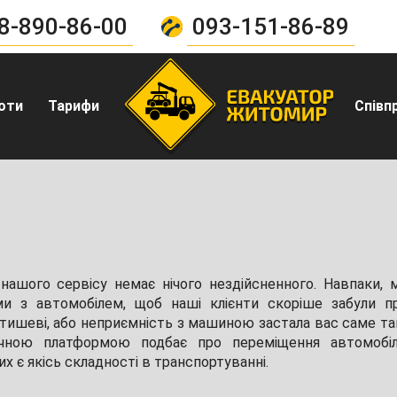
8-890-86-00
093-151-86-89
оти
Тарифи
Співп
в
ашого сервісу немає нічого нездійсненного. Навпаки, 
и з автомобілем, щоб наші клієнти скоріше забули п
тишеві, або неприємність з машиною застала вас саме та
ічною платформою подбає про переміщення автомобіл
х є якісь складності в транспортуванні.