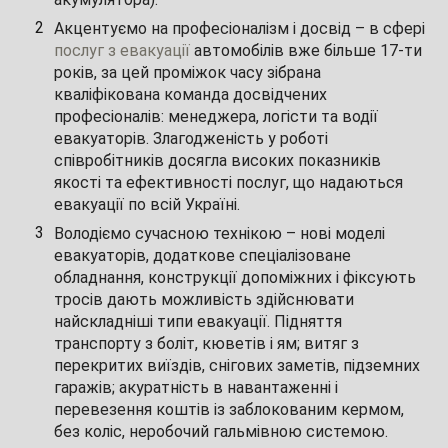
Акцентуємо на професіоналізм і досвід – в сфері
послуг з евакуації
автомобілів вже більше 17-ти
років, за цей проміжок часу зібрана
кваліфікована команда досвідчених
професіоналів: менеджера, логісти та водії
евакуаторів. Злагодженість у роботі
співробітників досягла високих показників
якості та ефективності послуг, що надаються
евакуації по всій Україні.
Володіємо сучасною технікою – нові моделі
евакуаторів, додаткове спеціалізоване
обладнання, конструкції допоміжних і фіксують
тросів дають можливість здійснювати
найскладніші типи евакуації. Підняття
транспорту з боліт, кюветів і ям; витяг з
перекритих виїздів, снігових заметів, підземних
гаражів; акуратність в навантаженні і
перевезення коштів із заблокованим кермом,
без коліс, неробочий гальмівною системою.