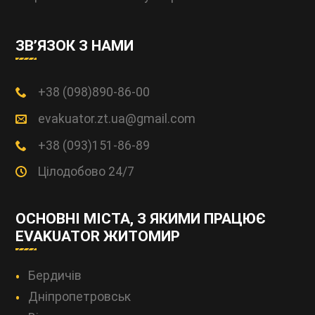
ЗВ’ЯЗОК З НАМИ
+38 (098)890-86-00
evakuator.zt.ua@gmail.com
+38 (093)151-86-89
Цілодобово 24/7
ОСНОВНІ МІСТА, З ЯКИМИ ПРАЦЮЄ
EVAKUATOR ЖИТОМИР
Бердичів
Дніпропетровськ