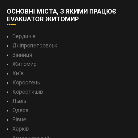
ОСНОВНІ МІСТА, З ЯКИМИ ПРАЦЮЄ
EVAKUATOR ЖИТОМИР
Бердичів
Дніпропетровськ
Вінниця
Житомир
Київ
Коростень
Коростишів
Львів
Одеса
Рівне
Харків
Хмельницький