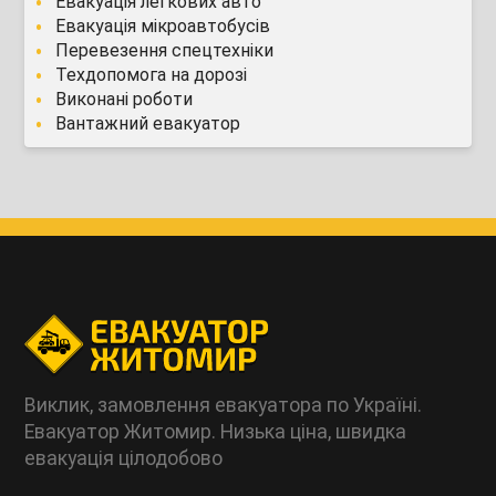
Евакуація легкових авто
Евакуація мікроавтобусів
Перевезення спецтехніки
Техдопомога на дорозі
Виконані роботи
Вантажний евакуатор
Виклик, замовлення евакуатора по Україні.
Евакуатор Житомир. Низька ціна, швидка
евакуація цілодобово