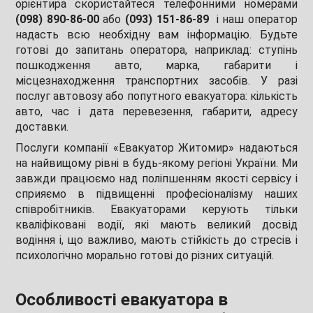
орієнтира скористайтеся телефонними номерами
(098) 890-86-00
або
(093) 151-86-89
і наш оператор
надасть всю необхідну вам інформацію. Будьте
готові до запитань оператора, наприклад: ступінь
пошкодження авто, марка, габарити і
місцезнаходження транспортних засобів. У разі
послуг автовозу або попутного евакуатора: кількість
авто, час і дата перевезення, габарити, адресу
доставки.
Послуги компанії «Евакуатор Житомир» надаються
на найвищому рівні в будь-якому регіоні України. Ми
завжди працюємо над поліпшенням якості сервісу і
сприяємо в підвищенні професіоналізму наших
співробітників. Евакуаторами керують тільки
кваліфіковані водії, які мають великий досвід
водіння і, що важливо, мають стійкість до стресів і
психологічно морально готові до різних ситуацій.
Особливості евакуатора в