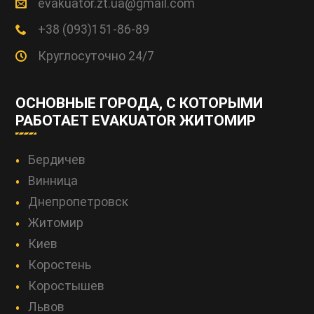
evakuator.zt.ua@gmail.com
+38 (093)151-86-89
Круглосуточно 24/7
ОСНОВНЫЕ ГОРОДА, С КОТОРЫМИ
РАБОТАЕТ EVAKUATOR ЖИТОМИР
Бердичев
Винница
Днепропетровск
Житомир
Киев
Коростень
Коростышев
Львов