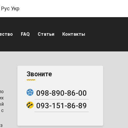
Рус
Укр
ество
FAQ
Статьи
Контакты
Звоните
098-890-86-00
по
их
093-151-86-89
ый
 с
ез