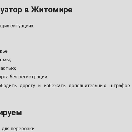
куатор в Житомире
ющих ситуациях:
жье;
темы;
частью;
рта без регистрации.
ободить дорогу и избежать дополнительных штрафов
ируем
 для перевозки: