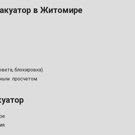
вакуатор в Житомире
вета, блокировка).
ьным просчетом.
куатор
ре:
ия.