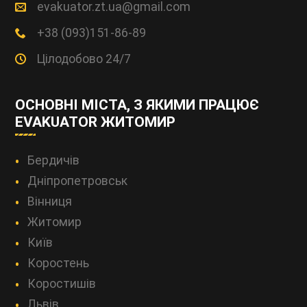
evakuator.zt.ua@gmail.com
+38 (093)151-86-89
Цілодобово 24/7
ОСНОВНІ МІСТА, З ЯКИМИ ПРАЦЮЄ
EVAKUATOR ЖИТОМИР
Бердичів
Дніпропетровськ
Вінниця
Житомир
Київ
Коростень
Коростишів
Львів