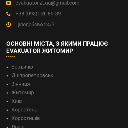
evakuator.zt.ua@gmail.com
+38 (093)151-86-89
Цілодобово 24/7
ОСНОВНІ МІСТА, З ЯКИМИ ПРАЦЮЄ
EVAKUATOR ЖИТОМИР
Бердичів
Дніпропетровськ
Вінниця
Житомир
Київ
Коростень
Коростишів
Львів