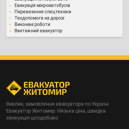
Евакуація мікроавтобусів
Перевезення спецтехніки
Техдопомога на дорозі
Виконані роботи
Вантажний евакуатор
Виклик, замовлення евакуатора по Україні.
Евакуатор Житомир. Низька ціна, швидка
евакуація цілодобово