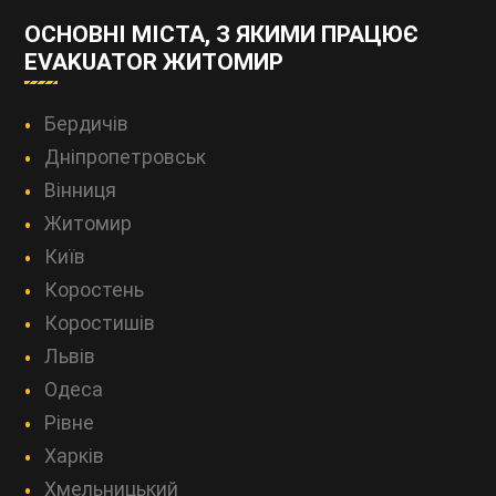
ОСНОВНІ МІСТА, З ЯКИМИ ПРАЦЮЄ
EVAKUATOR ЖИТОМИР
Бердичів
Дніпропетровськ
Вінниця
Житомир
Київ
Коростень
Коростишів
Львів
Одеса
Рівне
Харків
Хмельницький