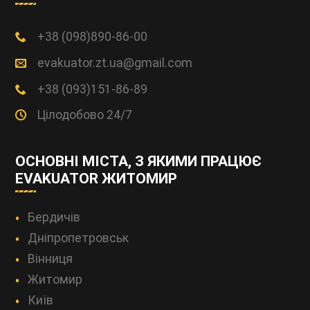
+38 (098)890-86-00
evakuator.zt.ua@gmail.com
+38 (093)151-86-89
Цілодобово 24/7
ОСНОВНІ МІСТА, З ЯКИМИ ПРАЦЮЄ
EVAKUATOR ЖИТОМИР
Бердичів
Дніпропетровськ
Вінниця
Житомир
Київ