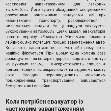
частковим навантаженням для легкових
автомобілів. Його причіп обладнаний спеціальними
розсувними вантажними пандусами, які при
навантаженні транспорту, розкладаються і
витягуються пандуси. На ці пандуси закочують
буксируваний автомобіль. Деякі моделі евакуаторів
нашого сервісу «Евакуатор Житомир» оснащені
лебідкою, яка полегшує процес завантаження авто.
Коли авто завантажене, за міст або раму авто
надійно фіксується. При цьому одна колісна база
розміщується на поверхні дороги, якщо авто коштує
на ручному гальмі, – використовують спеціальні
колісні насадки, які закріплюють на задньому мосту
авто. Насадки перешкоджають можливим
пошкодженням, транспортування відбувається
бестревожно і спокійно.
Коли потрібен евакуатор із
частковим завантаженням