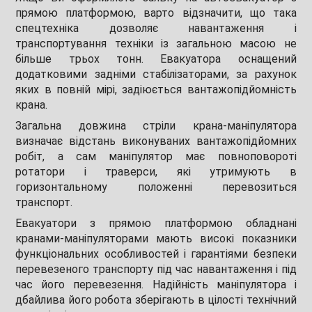
прямою платформою, варто відзначити, що така
спецтехніка дозволяє навантаження і
транспортування техніки із загальною масою не
більше трьох тонн. Евакуатора оснащений
додатковими задніми стабілізаторами, за рахунок
яких в повній мірі, задіюється вантажопідйомність
крана.
Загальна довжина стріли крана-маніпулятора
визначає відстань виконуваних вантажопідйомних
робіт, а сам маніпулятор має повноповороті
ротатори і траверси, які утримують в
горизонтальному положенні перевозиться
транспорт.
Евакуатори з прямою платформою обладнані
кранами-маніпуляторами мають високі показники
функціональних особливостей і гарантіями безпеки
перевезеного транспорту під час навантаження і під
час його перевезення. Надійність маніпулятора і
дбайлива його робота зберігають в цілості технічний