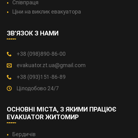
Співпраця
Ціни на виклик евакуатора
ЗВ’ЯЗОК З НАМИ
+38 (098)890-86-00
evakuator.zt.ua@gmail.com
+38 (093)151-86-89
Цілодобово 24/7
ОСНОВНІ МІСТА, З ЯКИМИ ПРАЦЮЄ
EVAKUATOR ЖИТОМИР
Бердичів