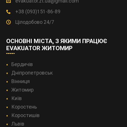
evakuator.zt.ua@gmail.com
+38 (093)151-86-89
Цілодобово 24/7
ОСНОВНІ МІСТА, З ЯКИМИ ПРАЦЮЄ
EVAKUATOR ЖИТОМИР
Бердичів
Дніпропетровськ
Вінниця
Житомир
Київ
Коростень
Коростишів
Львів