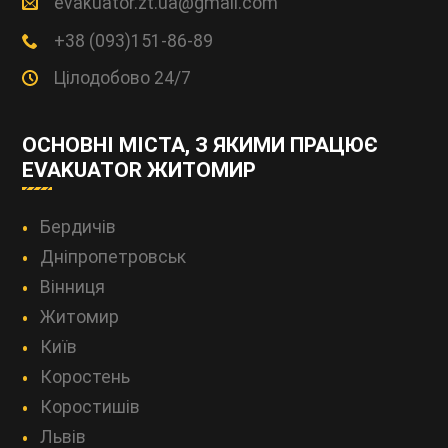
evakuator.zt.ua@gmail.com
+38 (093)151-86-89
Цілодобово 24/7
ОСНОВНІ МІСТА, З ЯКИМИ ПРАЦЮЄ
EVAKUATOR ЖИТОМИР
Бердичів
Дніпропетровськ
Вінниця
Житомир
Київ
Коростень
Коростишів
Львів