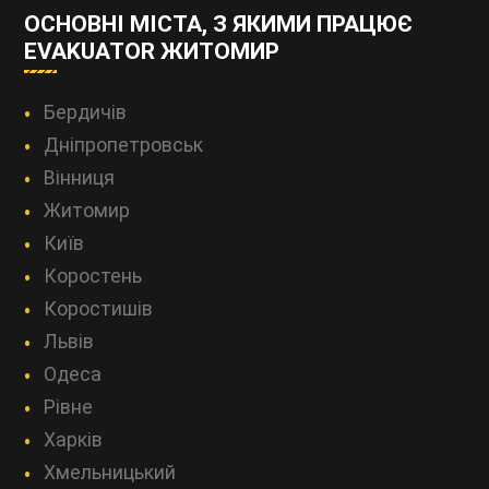
ОСНОВНІ МІСТА, З ЯКИМИ ПРАЦЮЄ
EVAKUATOR ЖИТОМИР
Бердичів
Дніпропетровськ
Вінниця
Житомир
Київ
Коростень
Коростишів
Львів
Одеса
Рівне
Харків
Хмельницький