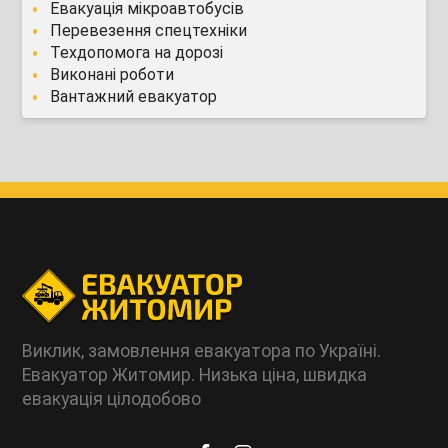
Евакуація мікроавтобусів
Перевезення спецтехніки
Техдопомога на дорозі
Виконані роботи
Вантажний евакуатор
Виклик, замовлення евакуатора по Україні.
Евакуатор Житомир. Низька ціна, швидка
евакуація цілодобово